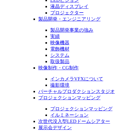
LEDビジョン
液晶ディスプレイ
プロジェクター
製品開発・エンジニアリング
製品開発事業の強み
実績
映像機器
電飾機材
システム
取扱製品
映像制作・CG制作
インカメラVFXについて
撮影環境
バーチャルプロダクションスタジオ
プロジェクションマッピング
プロジェクションマッピング
イルミネーション
次世代没入型LEDドームシアター
展示会デザイン