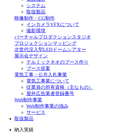
システム
取扱製品
映像制作・CG制作
インカメラVFXについて
撮影環境
バーチャルプロダクションスタジオ
プロジェクションマッピング
次世代没入型LEDドームシアター
展示会デザイン
テルミックネオのブース作り
ブース提案
電気工事・公共入札事業
電気工事業について
従業員の所有資格（主なもの）
屋外広告業者登録番号
Web制作事業
Web制作事業の強み
サービス
取扱製品
納入実績