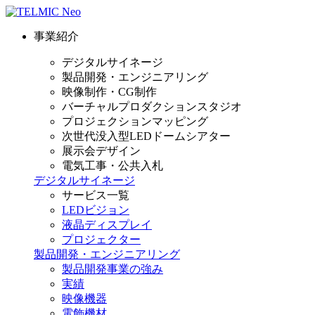
事業紹介
デジタルサイネージ
製品開発・エンジニアリング
映像制作・CG制作
バーチャルプロダクションスタジオ
プロジェクションマッピング
次世代没入型LEDドームシアター
展示会デザイン
電気工事・公共入札
デジタルサイネージ
サービス一覧
LEDビジョン
液晶ディスプレイ
プロジェクター
製品開発・エンジニアリング
製品開発事業の強み
実績
映像機器
電飾機材