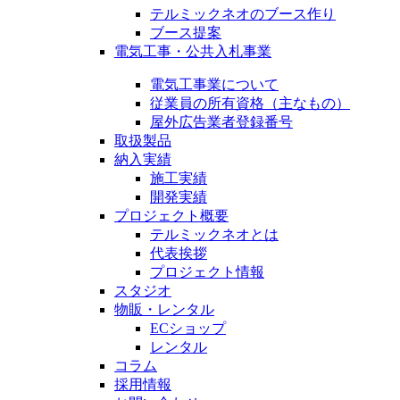
テルミックネオのブース作り
ブース提案
電気工事・公共入札事業
電気工事業について
従業員の所有資格（主なもの）
屋外広告業者登録番号
取扱製品
納入実績
施工実績
開発実績
プロジェクト概要
テルミックネオとは
代表挨拶
プロジェクト情報
スタジオ
物販・レンタル
ECショップ
レンタル
コラム
採用情報